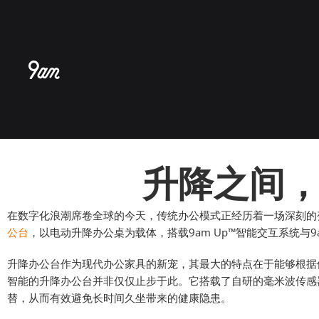
跳
至
内
容
升降之间
在数字化浪潮席卷全球的今天，传统办公模式正经历着一场深刻的变
公台
，以电动升降办公桌为载体，搭载9am Up™智能交互系统与9
升降办公台作为现代办公家具的新宠，其最大的特点在于能够根据
智能的升降办公台并非仅仅止步于此。它搭载了自研的毫米波传感
替，从而有效避免长时间久坐带来的健康隐患。