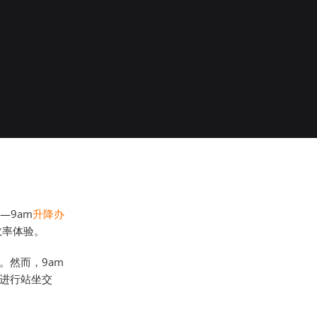
—9am
升降办
效率体验。
。然而，9am
进行站坐交