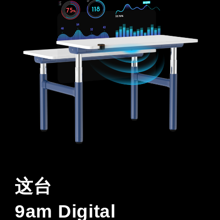
这台
9am Digital