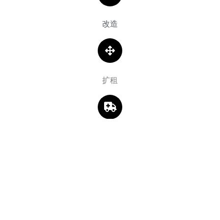
改造
扩租
搬迁
咨询