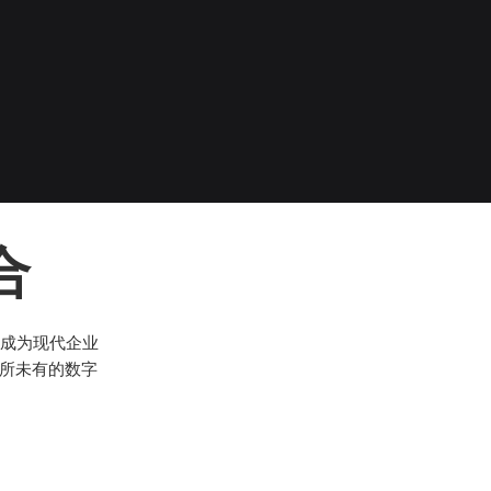
合
成为现代企业
所未有的数字