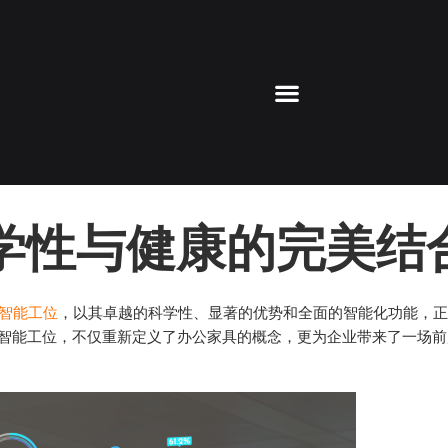
学性与健康的完美结
智能工位
，以其卓越的科学性、显著的优势和全面的智能化功能，正
智能工位，不仅重新定义了办公家具的概念，更为企业带来了一场前