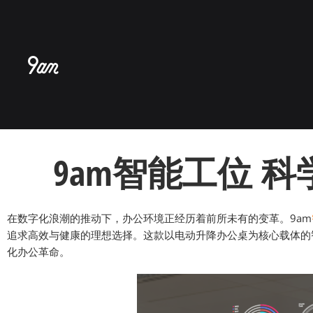
跳
至
内
容
9am智能工位
科
在数字化浪潮的推动下，办公环境正经历着前所未有的变革。9am
追求高效与健康的理想选择。这款以电动升降办公桌为核心载体的
化办公革命。