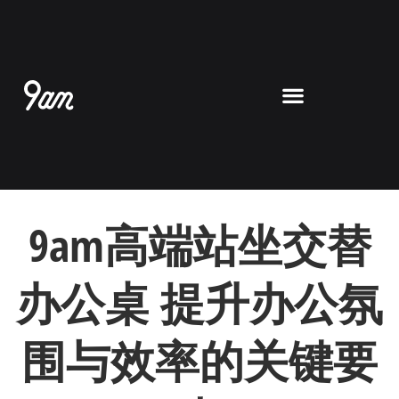
跳
至
内
容
9am高端站坐交替
办公
桌
提升办公氛
围与效率的关键要