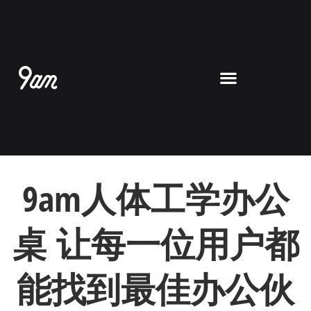
跳
至
内
容
9am人体工学办公
桌
让每一位用户都
能找到
最佳
办公伙