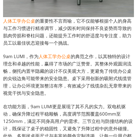
人体工学办公桌
的重要性不言而喻，它不仅能够根据个人的身高
与工作习惯进行精准调节，减少因长时间保持不良姿势而导致的
肌肉劳损和脊柱问题，还能提升工作时的舒适度与专注度，助力
员工以最佳状态迎接每一个挑战。
9am LUMI，作为
人体工学办公桌
的典范之作，以其独特的设计
理念和卓越的性能，赢得了市场的广泛赞誉。其整体外观圆润流
畅，侧托内置半隐藏的设计不仅美观大方，更避免了传统办公桌
的尖锐边角可能带来的安全隐患。桌下采用创新的吸附式线缆管
理，让办公环境更加整洁有序，有效减少了线缆杂乱无章带来的
视觉干扰与安全隐患。
在功能方面，9am LUMI更是展现了其不凡的实力。双电机驱
动，确保升降过程平稳顺畅，高度调节范围覆盖600mm至
1250mm，满足不同身高用户的需求。三节立柱与防撞结构的设
计，既保证了桌子的稳固性，又避免了升降过程中的意外碰撞。
此外，多形状桌面尺寸与丰富的颜色定制选项，让每一位用户都