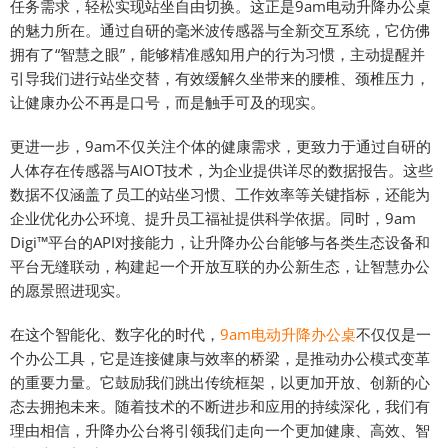
任务需求，轻松实现站坐自由切换。这正是9am电动升降办公桌
的魅力所在。通过自研的毫米波传感器与全新交互系统，它仿佛
拥有了“智慧之眼”，能够精准感知用户的行为习惯，主动提醒并
引导我们进行站坐交替，有效缓解久坐带来的腰椎、颈椎压力，
让健康办公不再是口号，而是触手可及的现实。
更进一步，9am不仅关注个体的健康需求，更致力于通过自研的
人体存在传感器与AIOT技术，为企业提供详尽的数据报告。这些
数据不仅涵盖了员工的站坐习惯、工作效率等关键指标，还能为
企业优化办公环境、提升员工福祉提供科学依据。同时，9am
Digi™平台的API对接能力，让升降办公台能够与各类生态设备和
平台无缝联动，构建起一个开放互联的办公新生态，让智慧办公
的愿景照进现实。
在这个智能化、数字化的时代，
9am电动升降办公桌
不仅仅是一
个办公工具，它是连接健康与效率的桥梁，是推动办公模式变革
的重要力量。它鼓励我们跳出传统框架，以更加开放、创新的心
态去拥抱未来。随着技术的不断进步和应用的持续深化，我们有
理由相信，升降办公台将引领我们走向一个更加健康、高效、智