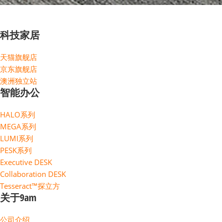
科技家居
天猫旗舰店
京东旗舰店
澳洲独立站
智能办公
HALO系列
MEGA系列
LUMI系列
PESK系列
Executive DESK
Collaboration DESK
Tesseract™探立方
关于9am
公司介绍