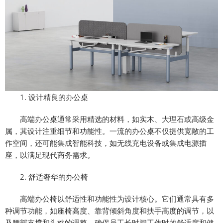
1. 设计精良的办公桌
高端办公桌通常采用精选的材料，如实木、大理石或高级金
属，其设计注重细节和功能性。一流的办公桌不仅提供宽敞的工
作空间，还可能集成智能科技，如无线充电设备或集成电源插
座，以满足现代商务需求。
2. 舒适奢华的办公椅
高端办公椅以舒适性和功能性为设计核心。它们通常具有多
种调节功能，如座椅高度、靠背倾斜角度和扶手高度的调节，以
及腰部支撑和头枕的调整，确保员工长时间工作时的舒适度和健