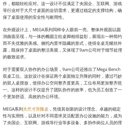
作，都能轻松应对。这一设计不仅满足了央国企、互联网、游戏
等行业对于大尺寸桌面的迫切需求，更通过稳定的支撑结构，确
保了桌面使用的安全性与耐用性。
在外观设计上，MEGA系列同样令人眼前一亮。整体外观面以圆
润曲面呈现，与一体的椭圆立柱桌脚相得益彰，展现出一种简约
而不失优雅的美感。侧托内置半隐藏的形式，使得全桌无螺丝外
露，既保持了桌面的整洁美观，又体现了9am公司对于细节处理
的极致追求。
对于需要双人协作的办公场景，9am公司还推出了Mega Bench
双桌工位。这款设计在保证两个桌面独立升降的同时，通过巧妙
的双人桌摆放，使得办公空间整齐度更高，工位布局更加整齐统
一。这样的设计不仅提升了团队协作的效率，也为员工创造了一
个更加舒适、高效的办公环境。
MEGA系列
大尺寸升降桌
，凭借其创新的设计理念、卓越的稳定
性与实用性，以及针对不同需求灵活配置办公设施的能力，成为
了央国企、互联网、游戏等行业等多设备、多协作岗位人员的理