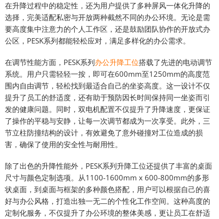
在升降过程中的稳定性，还为用户提供了多种屏风一体化升降的
选择，完美适配私密与开放两种截然不同的办公环境。无论是需
要高度集中注意力的个人工作区，还是鼓励团队协作的开放式办
公区，PESK系列都能轻松应对，满足多样化的办公需求。
在调节性能方面，PESK系列
办公升降工位
搭载了先进的电动调节
系统。用户只需轻轻一按，即可在600mm至1250mm的高度范
围内自由调节，轻松找到最适合自己的坐姿高度。这一设计不仅
提升了员工的舒适度，还有助于预防因长时间保持同一坐姿而引
发的健康问题。同时，双电机配置不仅提升了升降速度，更保证
了操作的平稳与安静，让每一次调节都成为一次享受。此外，三
节立柱防撞结构的设计，有效避免了意外碰撞对工位造成的损
害，确保了使用的安全性与耐用性。
除了出色的升降性能外，PESK系列升降工位还提供了丰富的桌面
尺寸与颜色定制选项。从1100-1600mm x 600-800mm的多形
状桌面，到桌面与框架的多种颜色搭配，用户可以根据自己的喜
好与办公风格，打造出独一无二的个性化工作空间。这种高度的
定制化服务，不仅提升了办公环境的整体美感，更让员工在舒适