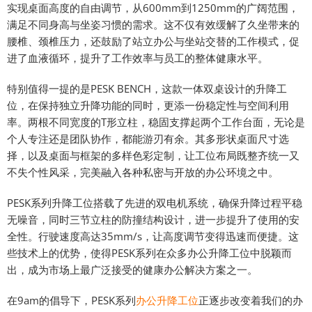
实现桌面高度的自由调节，从600mm到1250mm的广阔范围，
满足不同身高与坐姿习惯的需求。这不仅有效缓解了久坐带来的
腰椎、颈椎压力，还鼓励了站立办公与坐站交替的工作模式，促
进了血液循环，提升了工作效率与员工的整体健康水平。
特别值得一提的是PESK BENCH，这款一体双桌设计的升降工
位，在保持独立升降功能的同时，更添一份稳定性与空间利用
率。两根不同宽度的T形立柱，稳固支撑起两个工作台面，无论是
个人专注还是团队协作，都能游刃有余。其多形状桌面尺寸选
择，以及桌面与框架的多样色彩定制，让工位布局既整齐统一又
不失个性风采，完美融入各种私密与开放的办公环境之中。
PESK系列升降工位搭载了先进的双电机系统，确保升降过程平稳
无噪音，同时三节立柱的防撞结构设计，进一步提升了使用的安
全性。行驶速度高达35mm/s，让高度调节变得迅速而便捷。这
些技术上的优势，使得PESK系列在众多办公升降工位中脱颖而
出，成为市场上最广泛接受的健康办公解决方案之一。
在9am的倡导下，PESK系列
办公升降工位
正逐步改变着我们的办