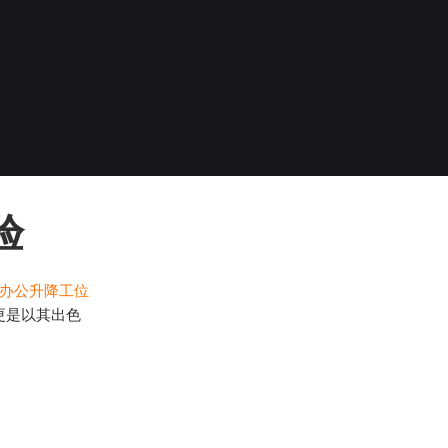
验
办公升降工位
更是以其出色