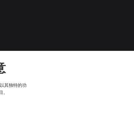
意
以其独特的功
目。