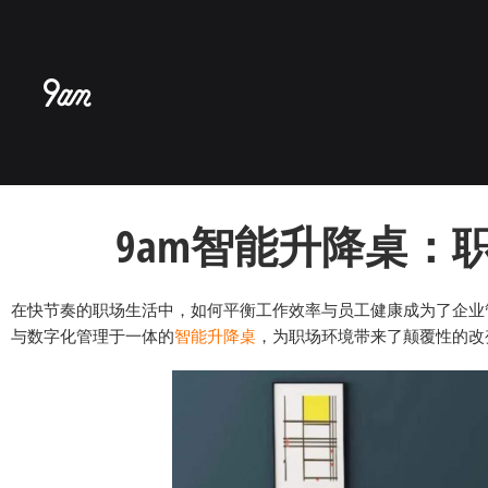
跳
至
内
容
9am智能升降桌：
在快节奏的职场生活中，如何平衡工作效率与员工健康成为了企业
与数字化管理于一体的
智能升降桌
，为职场环境带来了颠覆性的改